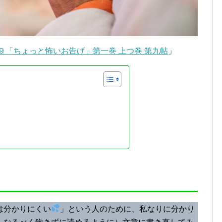
９「ちょっと怖いお告げ」第一巻 上つ巻 第九帖
」
は分かりにくい
」という人のために、私なりに分かり