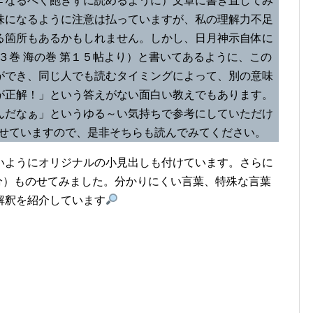
←なるべく飽きずに読めるように）文章に書き直してみ
味になるように注意は払っていますが、私の理解力不足
る箇所もあるかもしれません。しかし、日月神示自体に
３巻 海の巻 第１５帖より）と書いてあるように、この
ができ、同じ人でも読むタイミングによって、別の意味
が正解！」という答えがない面白い教えでもあります。
んだなぁ」というゆる～い気持ちで参考にしていただけ
せていますので、是非そちらも読んでみてください。
いようにオリジナルの小見出しも付けています。さらに
分）ものせてみました。分かりにくい言葉、特殊な言葉
解釈を紹介しています