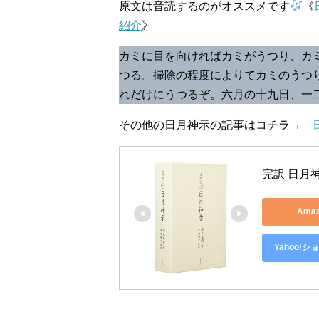
原文は音読するのがオススメです
《
紹介
》
カミに目を向ければカミがうつり、カ
つる。掃除の程度によりてカミのうつ
れだけにうつるぞ。六月の十九日、一
その他の日月神示の記事はコチラ→
「
完訳 日月
Ama
Yahoo!