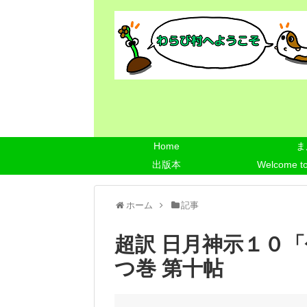
Home
ま
出版本
Welcome t
ホーム
記事
超訳 日月神示１０
つ巻 第十帖