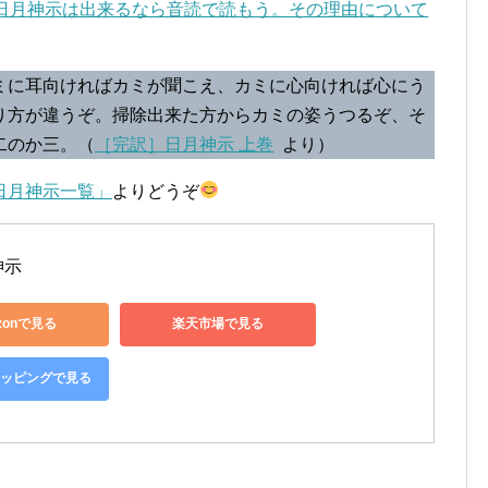
日月神示は出来るなら音読で読もう。その理由について
ミに耳向ければカミが聞こえ、カミに心向ければ心にう
り方が違うぞ。掃除出来た方からカミの姿うつるぞ、そ
二のか三。（
［完訳］日月神示 上巻
より）
日月神示一覧」
よりどうぞ
神示
zonで見る
楽天市場で見る
ショッピングで見る