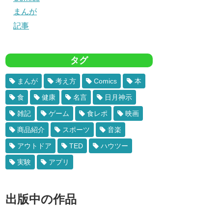
まんが
記事
タグ
まんが
考え方
Comics
本
食
健康
名言
日月神示
雑記
ゲーム
食レポ
映画
商品紹介
スポーツ
音楽
アウトドア
TED
ハウツー
実験
アプリ
出版中の作品