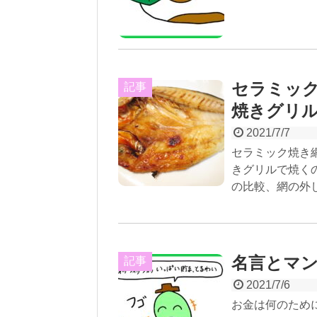
セラミッ
記事
焼きグリ
2021/7/7
セラミック焼き
きグリルで焼く
の比較、網の外
名言とマ
記事
2021/7/6
お金は何のため