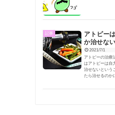
アトピー
記事
か治せな
2021/7/1
アトピーの治療
はアトピーは自
治せないという
たら治せるのか