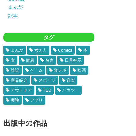
まんが
記事
タグ
まんが
考え方
Comics
本
食
健康
名言
日月神示
雑記
ゲーム
食レポ
映画
商品紹介
スポーツ
音楽
アウトドア
TED
ハウツー
実験
アプリ
出版中の作品