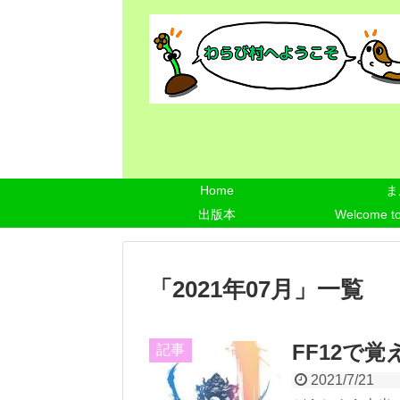
Home
ま
出版本
Welcome t
「
2021年07月
」
一覧
FF12で
記事
2021/7/21