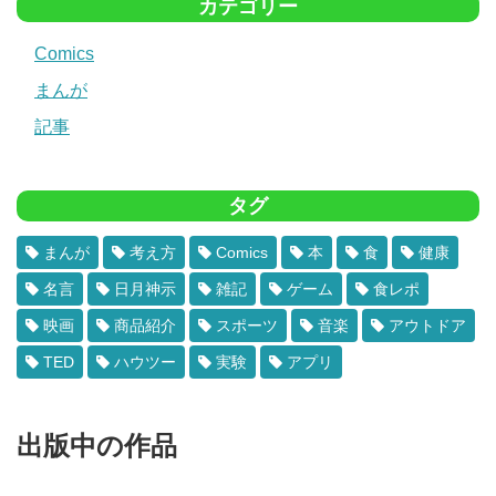
カテゴリー
Comics
まんが
記事
タグ
まんが
考え方
Comics
本
食
健康
名言
日月神示
雑記
ゲーム
食レポ
映画
商品紹介
スポーツ
音楽
アウトドア
TED
ハウツー
実験
アプリ
出版中の作品