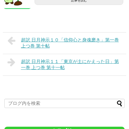
記事を読む
超訳 日月神示１０「信仰心と身魂磨き」第一巻
上つ巻 第十帖
超訳 日月神示１１「東京が土にかえった日」第
一巻 上つ巻 第十一帖