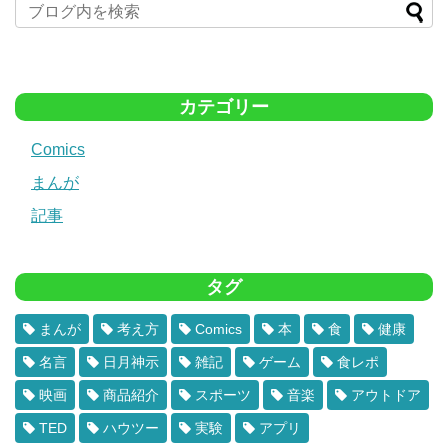
カテゴリー
Comics
まんが
記事
タグ
まんが
考え方
Comics
本
食
健康
名言
日月神示
雑記
ゲーム
食レポ
映画
商品紹介
スポーツ
音楽
アウトドア
TED
ハウツー
実験
アプリ