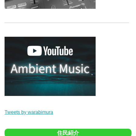
Tweets by warabimura
住民紹介