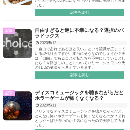
が、本当のなのか気になったので実際に実験してみま
した。
記事を読む
自由すぎると逆に不幸になる？選択のパ
記事
ラドックス
2020/5/12
「自由であればあるほど良い」という認識が広まって
いる現代社会ですが、本当にそうなのでしょうか？実
は「自由」であることが私たちを不幸にしているとし
たら？今回はこのことについてバリー・シュワルツ氏
のTEDの講演から考えていきます。
記事を読む
ディスコミュージックを聴きながらだと
記事
ホラーゲームが怖くなくなる？
2020/5/11
ノリノリなディスコミュージックを聴きながらだと、
どんなに怖いホラーゲームも怖くなくなるのか？それ
ともやっぱり怖いのか？気になったので実験してみま
した。