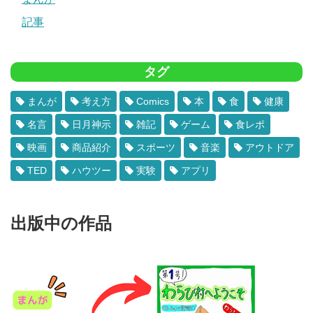
記事
タグ
まんが
考え方
Comics
本
食
健康
名言
日月神示
雑記
ゲーム
食レポ
映画
商品紹介
スポーツ
音楽
アウトドア
TED
ハウツー
実験
アプリ
出版中の作品