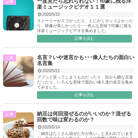
一度見たら忘れられない：印象に残る洋
記事
楽ミュージックビデオ１１選
2020/5/22
ストーリーがスゴかったり、とにかくカッコよかった
り、映像が美しかったり･･･色んな意味で印象に残る
洋楽ミュージックビデオを集めました。
記事を読む
名言？いや迷言かも･･･偉人たちの面白い
記事
名言集
2020/5/21
ププッと笑ってしまうものだったり、目から鱗な言葉
だったり、いろんな意味で面白い偉人達の名言を集め
てみました。
記事を読む
納豆は何回混ぜるのがいいのか？混ぜる
記事
回数で味は変わるのか？
2020/5/14
「納豆はたくさん混ぜた方が良い」と言われています