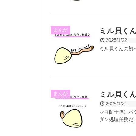
ミル貝く
まんが
2025/1/22
ミル貝くんの初
ミル貝く
まんが
2025/1/21
マヨ防士隊にバ
ダン処理任務だ