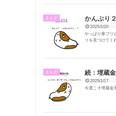
かんぶり
まんが
2025/1/20
やっぱり寒ブリ
リを見つけてく
続：埋蔵金
まんが
2025/1/17
今度こそ埋蔵金