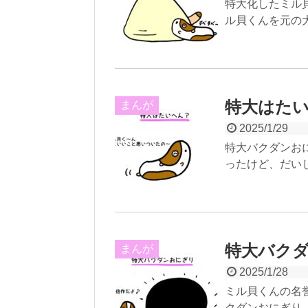
特大化したミル貝
ル貝くんを元の
特大はた
まんが
2025/1/29
特大バクダンお
ったけど、だい
特大バク
まんが
2025/1/28
ミル貝くんの名
クダンおにぎり