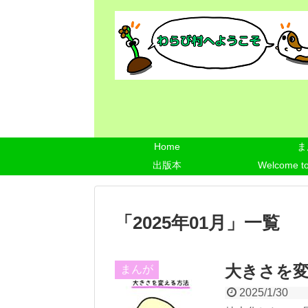
Home
ま
出版本
Welcome t
「
2025年01月
」
一覧
大きさを
まんが
2025/1/30