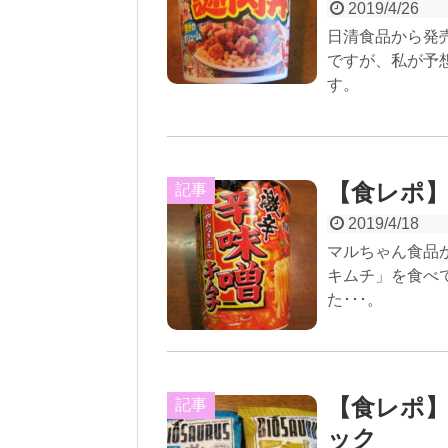
2019/4/26
日清食品から発
ですが、私が予
す。
【食レポ】
記事
2019/4/18
マルちゃん食品
キムチ」を食べ
た･･･。
【食レポ
記事
ック