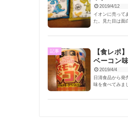
2019/4/12
イオンに売って
た。見た目は面白
【食レポ】
記事
ベーコン
2019/4/4
日清食品から発
味を食べてみま