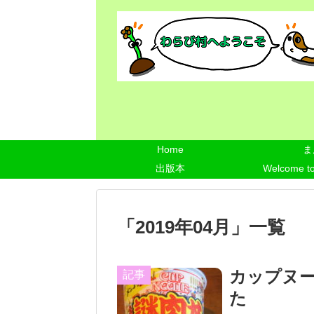
Home
ま
出版本
Welcome t
「
2019年04月
」
一覧
カップヌ
記事
た