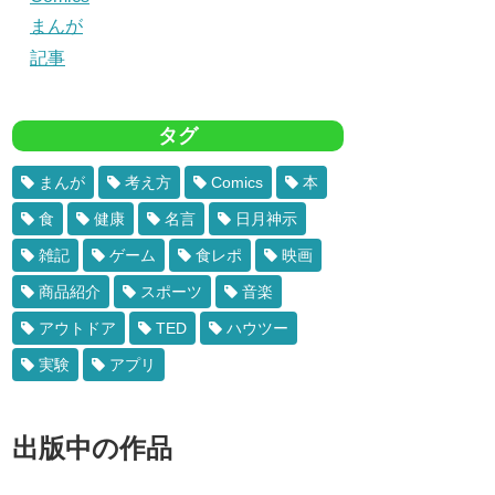
まんが
記事
タグ
まんが
考え方
Comics
本
食
健康
名言
日月神示
雑記
ゲーム
食レポ
映画
商品紹介
スポーツ
音楽
アウトドア
TED
ハウツー
実験
アプリ
出版中の作品