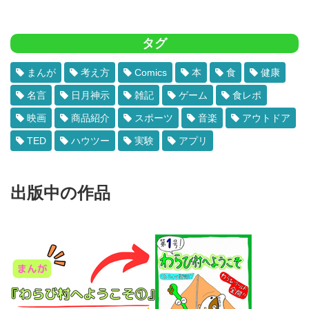
タグ
まんが
考え方
Comics
本
食
健康
名言
日月神示
雑記
ゲーム
食レポ
映画
商品紹介
スポーツ
音楽
アウトドア
TED
ハウツー
実験
アプリ
出版中の作品