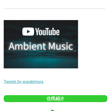
Tweets by warabimura
住民紹介