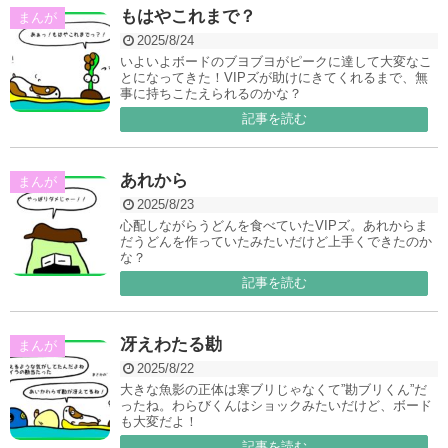
もはやこれまで？
まんが
2025/8/24
いよいよボードのブヨブヨがピークに達して大変なこ
とになってきた！VIPズが助けにきてくれるまで、無
事に持ちこたえられるのかな？
記事を読む
あれから
まんが
2025/8/23
心配しながらうどんを食べていたVIPズ。あれからま
だうどんを作っていたみたいだけど上手くできたのか
な？
記事を読む
冴えわたる勘
まんが
2025/8/22
大きな魚影の正体は寒ブリじゃなくて”勘ブリくん”だ
ったね。わらびくんはショックみたいだけど、ボード
も大変だよ！
記事を読む