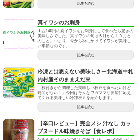
記事を読む
真イワシのお刺身
１匹140円の真イワシをお刺身にして食べたら驚きの
美味しさでした。真イワシの旬は５月から１０月と
のこと。つまり、今から秋にかけてイワシが美味し
い季節なのです。
記事を読む
冷凍とは思えない美味しさー北海道中札
内村産そのままえだ豆
「枝付きから調理した美味しい枝豆を食べたいけど
時間がない！」今回はそんなワガママな要望に応え
てくれる美味しい冷凍枝豆を紹介します。
記事を読む
【辛口レビュー】完全メシ 汁なし カッ
プヌードル味焼きそば【食レポ】
殻をぬぎたいかたつむりの辛口レビュー♪今回レビュ