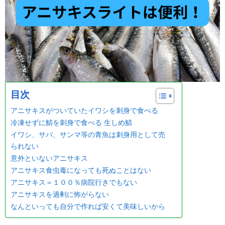
目次
アニサキスがついていたイワシを刺身で食べる
冷凍せずに鯖を刺身で食べる 生しめ鯖
イワシ、サバ、サンマ等の青魚は刺身用として売
られない
意外といないアニサキス
アニサキス食虫毒になっても死ぬことはない
アニサキス＝１００％病院行きでもない
アニサキスを過剰に怖がらない
なんといっても自分で作れば安くて美味しいから