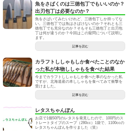
魚をさばくのは三徳包丁でもいいのか？
出刃包丁は必要なのか？
魚をさばいてみたいけれど、三徳包丁しか持ってな
い。三徳包丁では魚はさばけないのか？それとも三
徳包丁でも充分なのか？そもそも三徳包丁と出刃包
丁は何が違うのか？今回はこの疑問について説明し
ます。
記事を読む
カラフトししゃもしか食べたことのなか
った私が本物ししゃもを食べた結果
今までカラフトししゃもしか食べた事のなかった私
ですが、北海道産の本ししゃもを食べてみて衝撃を
受けました。
記事を読む
レタスちゃんぽん
お店で1個50円のレタスを発見したので、100円のス
トレートタイプのスープ（280cc）1袋で、1100ccの
レタスちゃんぽんを作りました（笑）