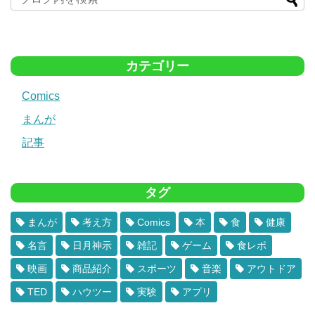
カテゴリー
Comics
まんが
記事
タグ
まんが
考え方
Comics
本
食
健康
名言
日月神示
雑記
ゲーム
食レポ
映画
商品紹介
スポーツ
音楽
アウトドア
TED
ハウツー
実験
アプリ