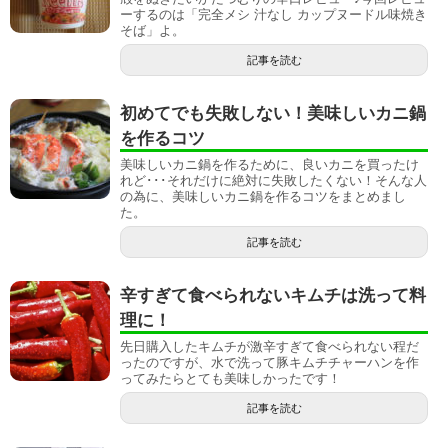
ーするのは「完全メシ 汁なし カップヌードル味焼き
そば」よ。
記事を読む
初めてでも失敗しない！美味しいカニ鍋
を作るコツ
美味しいカニ鍋を作るために、良いカニを買ったけ
れど･･･それだけに絶対に失敗したくない！そんな人
の為に、美味しいカニ鍋を作るコツをまとめまし
た。
記事を読む
辛すぎて食べられないキムチは洗って料
理に！
先日購入したキムチが激辛すぎて食べられない程だ
ったのですが、水で洗って豚キムチチャーハンを作
ってみたらとても美味しかったです！
記事を読む