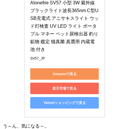
Alonefire SV57 小型 3W 紫外線 
ブラックライト波長365nm C型U
SB充電式 アニサキスライト ウッ
ド灯検査 UV LED ライト ポータ
ブル マネー ペット尿検出器 釣り 
鉱物 鑑定 猫真菌 真贋用 内蔵電
池 付き
SV57_JP
Amazonで見る
楽天市場で見る
Yahoo!ショッピングで見る
う～ん、気になる～。