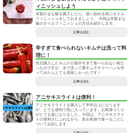
ィニッシュしよう
木製のまな板を購入したら、使い始める前にオイル
フィニッシュをしておきましょう。 今回は木製まな
板のオイルフィニッシュの方法を紹介します。
記事を読む
辛すぎて食べられないキムチは洗って料
理に！
先日購入したキムチが激辛すぎて食べられない程だ
ったのですが、水で洗って豚キムチチャーハンを作
ってみたらとても美味しかったです！
記事を読む
アニサキスライトは便利！
アニサキスライトを購入して半年以上になります
が、とても便利で気に入っています。お刺身づくり
がとても楽になりました。今回は、アニサキスライ
トの便利さにふれながら、魚を刺身で食べることに
ついてお話します。
記事を読む