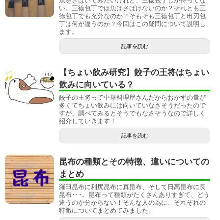
魚をさばいてみたいけれど、三徳包丁しか持ってな
い。三徳包丁では魚はさばけないのか？それとも三
徳包丁でも充分なのか？そもそも三徳包丁と出刃包
丁は何が違うのか？今回はこの疑問について説明し
ます。
記事を読む
【ちょい飲み研究】餃子の王将はちょい
飲みに向いている？
餃子の王将って中華料理屋さんだからおかずの量が
多くてちょい飲みには向いていなさそうだったので
すが、調べてみるとそうでもなさそうなので詳しく
紹介していきます！
記事を読む
昆布の種類とその特徴、違いについての
まとめ
羅臼昆布に利尻昆布に真昆布、そして日高昆布に長
昆布･･･。昆布って種類がたくさんありすぎて、どう
違うのか分からない！そんな人の為に、それぞれの
特徴についてまとめてみました。