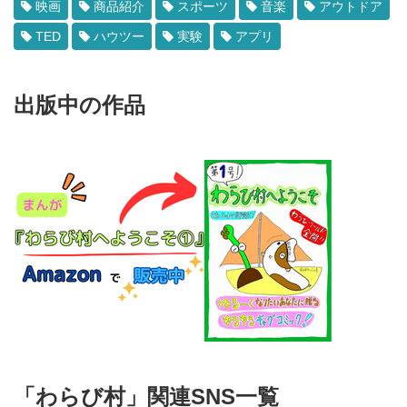
映画
商品紹介
スポーツ
音楽
アウトドア
TED
ハウツー
実験
アプリ
出版中の作品
「わらび村」関連SNS一覧