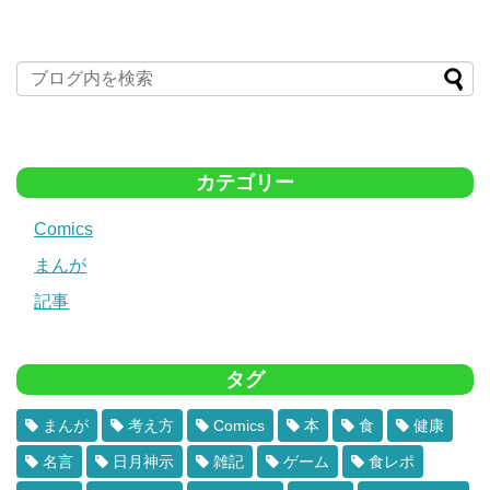
カテゴリー
Comics
まんが
記事
タグ
まんが
考え方
Comics
本
食
健康
名言
日月神示
雑記
ゲーム
食レポ