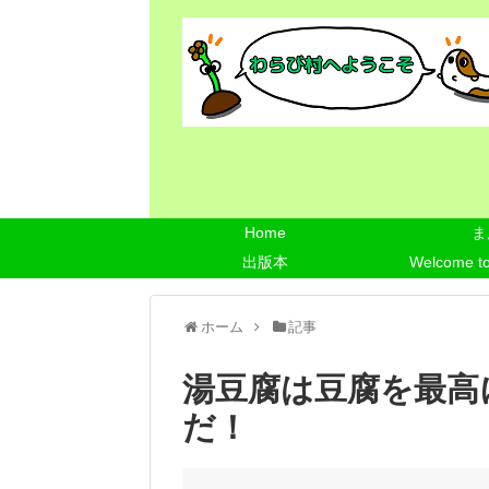
Home
ま
出版本
Welcome t
ホーム
記事
湯豆腐は豆腐を最高
だ！