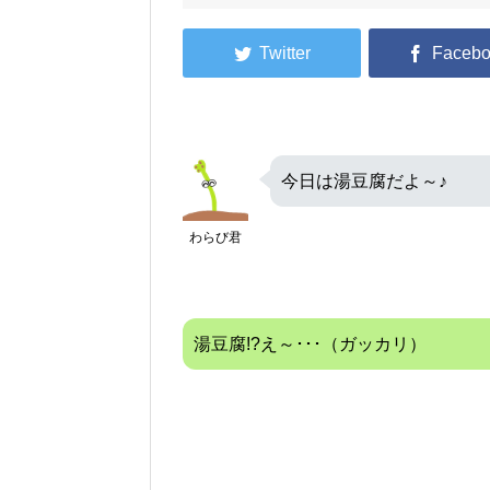
今日は湯豆腐だよ～♪
わらび君
湯豆腐!?え～･･･（ガッカリ）