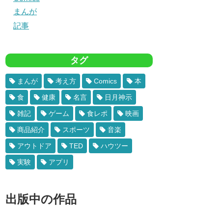
まんが
記事
タグ
まんが
考え方
Comics
本
食
健康
名言
日月神示
雑記
ゲーム
食レポ
映画
商品紹介
スポーツ
音楽
アウトドア
TED
ハウツー
実験
アプリ
出版中の作品