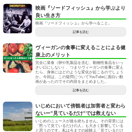
映画『ソードフィッシュ』から学ぶより
良い生き方
映画『ソードフィッシュ』から学べること。
記事を読む
ヴィーガンの食事に変えることによる健
康上のメリット
完全に菜食（卵や乳製品を含む、動物性食品をいっ
さい口にしない）、つまりヴィーガンの食事に変え
たら、身体にはどのような変化が起こるのでしょう
か。今回は、この疑問についてYouTubeに面白い動
画があったのでその内容をまとめました。
記事を読む
いじめにおいて傍観者は加害者と変わら
ないー”見ているだけ”では救えない
いじめのニュースが後を絶ちません。その背景には
「黙って見ているだけの人」も大きく影響している
と思うのです。私は今までの経験上「見ているだけ