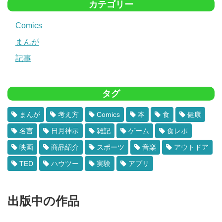
カテゴリー
Comics
まんが
記事
タグ
まんが
考え方
Comics
本
食
健康
名言
日月神示
雑記
ゲーム
食レポ
映画
商品紹介
スポーツ
音楽
アウトドア
TED
ハウツー
実験
アプリ
出版中の作品