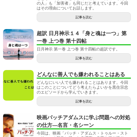
の人」も「加害者」も同じだと考えています。今回
はその理由についてお話します。
記事を読む
超訳 日月神示１４「身と魂は一つ」第
一巻 上つ巻 第十四帖
日月神示 第一巻 上つ巻 第十四帖の超訳です。
記事を読む
どんなに善人でも嫌われることはある
どんなにいい人でも嫌われることはあります。今回
はこのことについてどう考えたらよいかを黒住宗忠
のエピソードから学んでいきます。
記事を読む
映画パッチアダムスに学ぶ問題への対処
の仕方―名言・名シーン
今回は、映画「パッチ・アダムス・トゥルー・スト