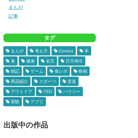
まんが
記事
タグ
まんが
考え方
Comics
本
食
健康
名言
日月神示
雑記
ゲーム
食レポ
映画
商品紹介
スポーツ
音楽
アウトドア
TED
ハウツー
実験
アプリ
出版中の作品