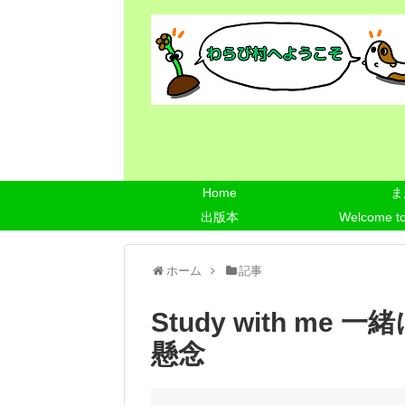
Home
ま
出版本
Welcome t
ホーム
記事
Study with m
懸念