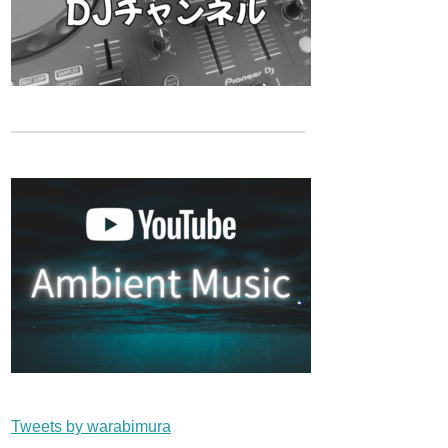
Tweets by warabimura