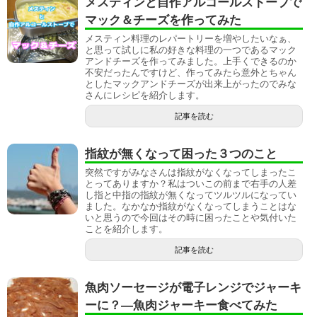
メスティンと自作アルコールストーブで
マック＆チーズを作ってみた
メスティン料理のレパートリーを増やしたいなぁ、
と思って試しに私の好きな料理の一つであるマック
アンドチーズを作ってみました。上手くできるのか
不安だったんですけど、作ってみたら意外とちゃん
としたマックアンドチーズが出来上がったのでみな
さんにレシピを紹介します。
記事を読む
指紋が無くなって困った３つのこと
突然ですがみなさんは指紋がなくなってしまったこ
とってありますか？私はついこの前まで右手の人差
し指と中指の指紋が無くなってツルツルになってい
ました。なかなか指紋がなくなってしまうことはな
いと思うので今回はその時に困ったことや気付いた
ことを紹介します。
記事を読む
魚肉ソーセージが電子レンジでジャーキ
ーに？―魚肉ジャーキー食べてみた