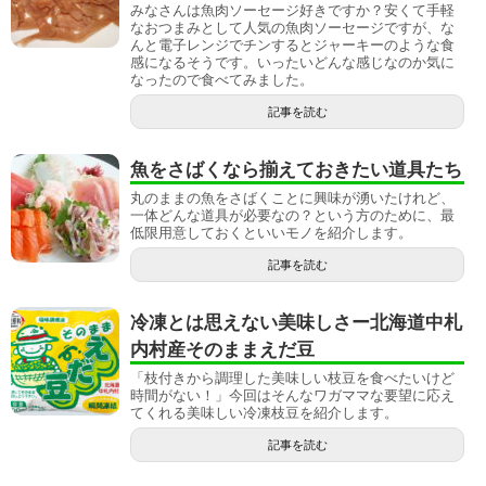
みなさんは魚肉ソーセージ好きですか？安くて手軽
なおつまみとして人気の魚肉ソーセージですが、な
んと電子レンジでチンするとジャーキーのような食
感になるそうです。いったいどんな感じなのか気に
なったので食べてみました。
記事を読む
魚をさばくなら揃えておきたい道具たち
丸のままの魚をさばくことに興味が湧いたけれど、
一体どんな道具が必要なの？という方のために、最
低限用意しておくといいモノを紹介します。
記事を読む
冷凍とは思えない美味しさー北海道中札
内村産そのままえだ豆
「枝付きから調理した美味しい枝豆を食べたいけど
時間がない！」今回はそんなワガママな要望に応え
てくれる美味しい冷凍枝豆を紹介します。
記事を読む