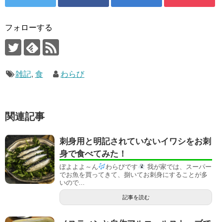
フォローする
雑記
,
食
わらび
関連記事
刺身用と明記されていないイワシをお刺
身で食べてみた！
ぼよよよ～ん
わらびです
我が家では、スーパー
でお魚を買ってきて、捌いてお刺身にすることが多
いので...
記事を読む