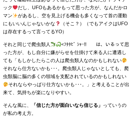
ック
だし、UFOもあるかもって思った方が、なんだかロ
マン
があるし、空を見上げる機会も多くなって首の運動
にもいいんじゃないかな
（そこ？）（でもアイクはUFO
は存在するって言ってるYO）
それと同じで爬虫類人
<ﾌﾀﾀﾋﾞ ｼｬｰ!! は、いるって思
った方が、もし自分に嫌がらせを仕掛けて来る人に遭遇し
ても「もしかしたらこの人は爬虫類人なのかもしれない
それなら仕方ないかも･･･。爬虫類人じゃないとしても、爬
虫類脳に脳の多くの領域を支配されているのかもしれない
それならやっぱり仕方ないかも･･･。」と考えることが出
来て、気持ちが楽になりやすい。
そんな風に、
「信じた方が面白いなら信じる」
っていうの
が私の考え方。