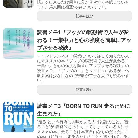
慣』を出来るだけ簡単に分かりやすく本訳していき
ます。第六回は相互依存についてです。
記事を読む
読書メモ1『ブッダの瞑想術で人生が変
わる！ー集中力と心の強度を簡単にアッ
プさせる秘訣』
マインドフルネス、瞑想について詳しく知りたい人
にオススメの本『ブッダの瞑想術で人生が変わる！
ー集中力と心の強度を簡単にアップさせる秘訣』の
読書メモ。「ブッダの～」とタイトルにあるが、仏
教要素は少な目なので宗教が苦手な人でも読みやす
い。
記事を読む
読書メモ3『BORN TO RUN 走るために
生まれた』
”走る”という行為に興味がある人は勿論のこと、”走
ること”が”義務”のようになってしまっている人にオ
ススメの本。走ることは本来自由なものだった。こ
の本には”自由に”走る人たちのことが書かれている。