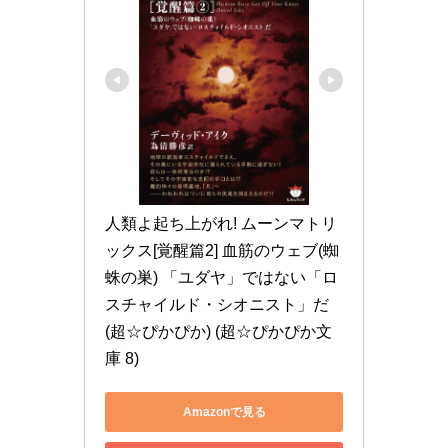
人類よ起ち上がれ! ムーンマトリ
ックス[覚醒篇2] 血筋のウェブ(蜘
蛛の巣) 「ユダヤ」ではない「ロ
スチャイルド・シオニスト」だ
(超☆ぴかぴか) (超☆ぴかぴか文
庫 8)
Amazonで見る