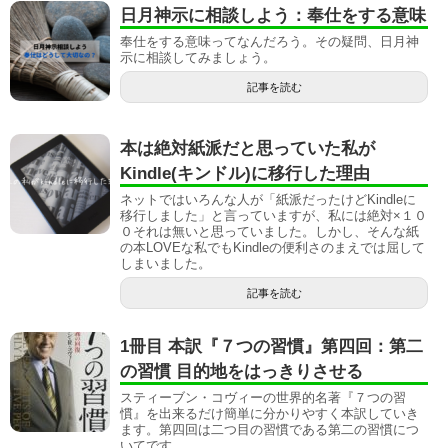
日月神示に相談しよう：奉仕をする意味
奉仕をする意味ってなんだろう。その疑問、日月神
示に相談してみましょう。
記事を読む
本は絶対紙派だと思っていた私が
Kindle(キンドル)に移行した理由
ネットではいろんな人が「紙派だったけどKindleに
移行しました」と言っていますが、私には絶対×１０
０それは無いと思っていました。しかし、そんな紙
の本LOVEな私でもKindleの便利さのまえでは屈して
しまいました。
記事を読む
1冊目 本訳『７つの習慣』第四回：第二
の習慣 目的地をはっきりさせる
スティーブン・コヴィーの世界的名著『７つの習
慣』を出来るだけ簡単に分かりやすく本訳していき
ます。第四回は二つ目の習慣である第二の習慣につ
いてです。