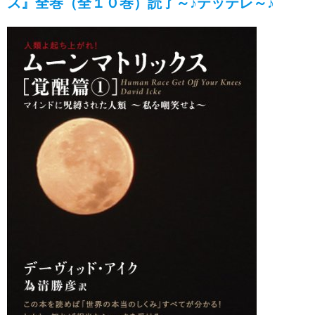
ス』全巻（全１０巻）読了～♪テッテレ～♪