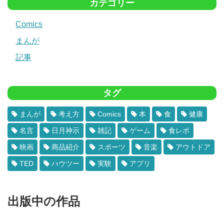
カテゴリー
Comics
まんが
記事
タグ
まんが
考え方
Comics
本
食
健康
名言
日月神示
雑記
ゲーム
食レポ
映画
商品紹介
スポーツ
音楽
アウトドア
TED
ハウツー
実験
アプリ
出版中の作品