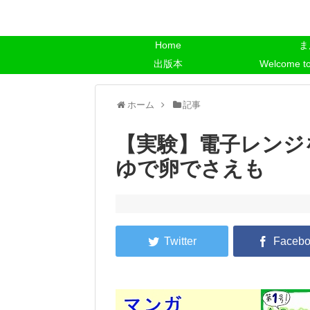
Home
ま
出版本
Welcome t
ホーム
記事
【実験】電子レンジ
ゆで卵でさえも