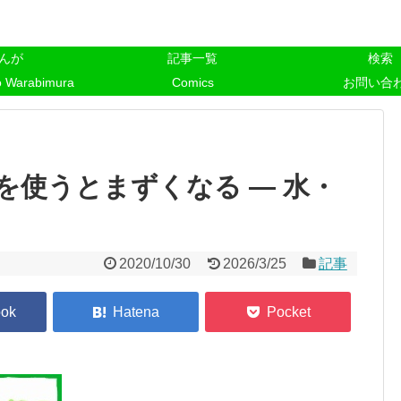
んが
記事一覧
検索
o Warabimura
Comics
お問い合
を使うとまずくなる ― 水・
2020/10/30
2026/3/25
記事