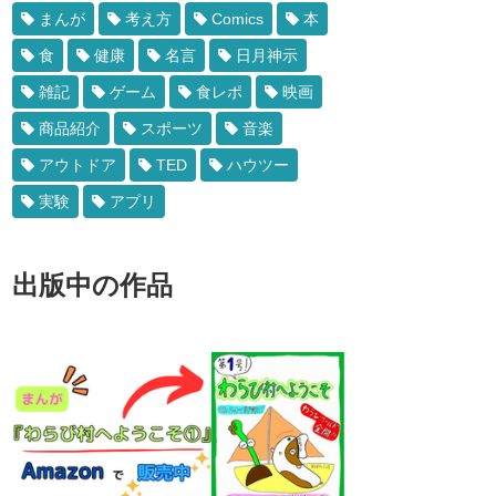
まんが
考え方
Comics
本
食
健康
名言
日月神示
雑記
ゲーム
食レポ
映画
商品紹介
スポーツ
音楽
アウトドア
TED
ハウツー
実験
アプリ
出版中の作品