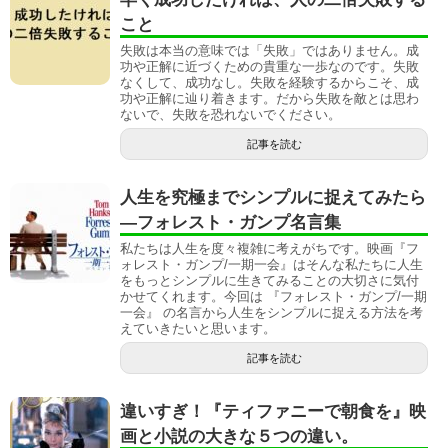
こと
失敗は本当の意味では「失敗」ではありません。成
功や正解に近づくための貴重な一歩なのです。失敗
なくして、成功なし。失敗を経験するからこそ、成
功や正解に辿り着きます。だから失敗を敵とは思わ
ないで、失敗を恐れないでください。
記事を読む
人生を究極までシンプルに捉えてみたら
―フォレスト・ガンプ名言集
私たちは人生を度々複雑に考えがちです。映画『フ
ォレスト・ガンプ/一期一会』はそんな私たちに人生
をもっとシンプルに生きてみることの大切さに気付
かせてくれます。今回は 『フォレスト・ガンプ/一期
一会』 の名言から人生をシンプルに捉える方法を考
えていきたいと思います。
記事を読む
違いすぎ！『ティファニーで朝食を』映
画と小説の大きな５つの違い。