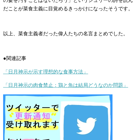
の宴を汚すことはないだろう」というシュリーの詩を読ん
だことが菜食主義に目覚めるきっかけになったそうです。
以上、菜食主義者だった偉人たちの名言まとめでした。
●関連記事
「日月神示が示す理想的な食事方法」
「日月神示の肉食禁止：鶏と魚は結局どうなのか問題」