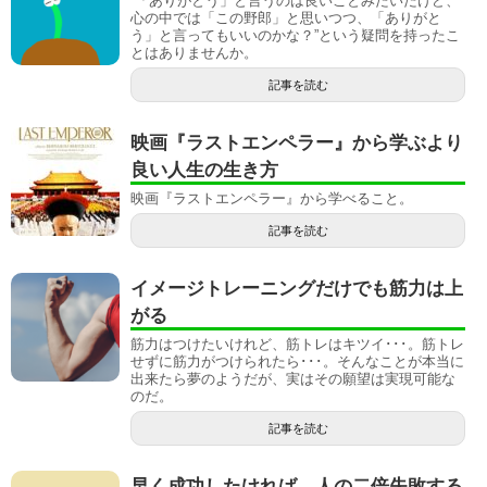
”「ありがとう」と言うのは良いことみたいだけど、
心の中では「この野郎」と思いつつ、「ありがと
う」と言ってもいいのかな？”という疑問を持ったこ
とはありませんか。
記事を読む
映画『ラストエンペラー』から学ぶより
良い人生の生き方
映画『ラストエンペラー』から学べること。
記事を読む
イメージトレーニングだけでも筋力は上
がる
筋力はつけたいけれど、筋トレはキツイ･･･。筋トレ
せずに筋力がつけられたら･･･。そんなことが本当に
出来たら夢のようだが、実はその願望は実現可能な
のだ。
記事を読む
早く成功したければ、人の二倍失敗する