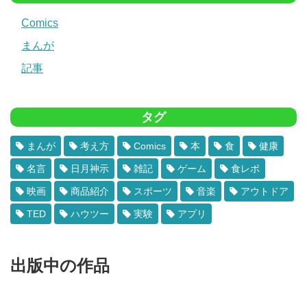
Comics
まんが
記事
タグ
まんが
考え方
Comics
本
食
健康
名言
日月神示
雑記
ゲーム
食レポ
映画
商品紹介
スポーツ
音楽
アウトドア
TED
ハウツー
実験
アプリ
出版中の作品