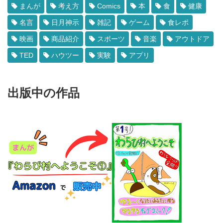
まんが
考え方
Comics
本
食
健康
名言
日月神示
雑記
ゲーム
食レポ
映画
商品紹介
スポーツ
音楽
アウトドア
TED
ハウツー
実験
アプリ
出版中の作品