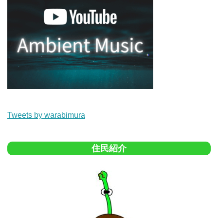
Tweets by warabimura
住民紹介