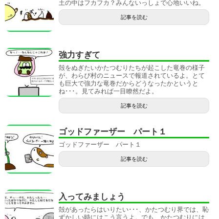
土の中はフカフカ？みんないっしょで心地いいね。
記事を読む
強力すぎて
殻をぬぎたいかたつむりたちが起こした竜巻の様子
が、わらび村のニュースで報道されているよ。とて
も巨大で強力な竜巻だからどうなったかというと
ね･･･。見てみれば一目瞭然だよ。
記事を読む
ゴッドファーザー パート１
ゴッドファーザー パート１
記事を読む
入ってみましょう
殻があったらはいりたい･･･、かたつむり界では、恥
ずかしい時にはこう言うよ。でも、かたつむりには