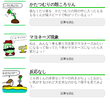
かたつむりの殻ころりん
急なくだり坂を、かたつむりの殻の中に入ったもる
もるくんが猛スピードで転がっているよっ！
記事を読む
マヨネーズ現象
ねえ、みんな！車も乗り方次第でマヨネーズみたい
になるって知ってた？車がマヨネーズになったら大
変だよっ！
記事を読む
反応なし
ミル貝くんの水管センサーの向きがちょっとおかし
い気がするけれど大丈夫なのかな？様子を見てみよ
う。
記事を読む