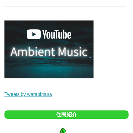
Tweets by warabimura
住民紹介