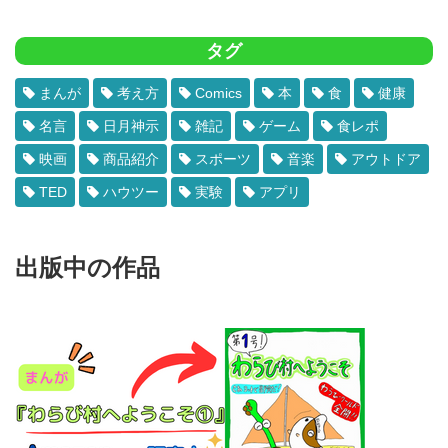
タグ
まんが
考え方
Comics
本
食
健康
名言
日月神示
雑記
ゲーム
食レポ
映画
商品紹介
スポーツ
音楽
アウトドア
TED
ハウツー
実験
アプリ
出版中の作品