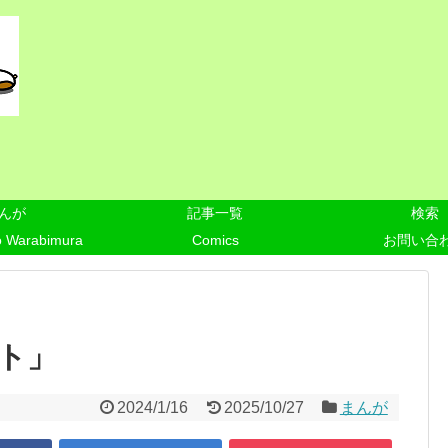
んが
記事一覧
検索
o Warabimura
Comics
お問い合
ト」
2024/1/16
2025/10/27
まんが