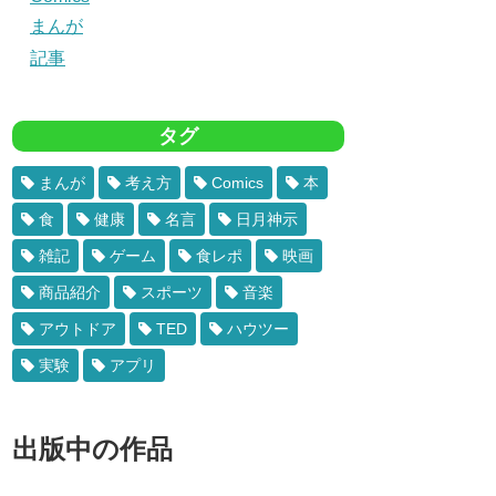
まんが
記事
タグ
まんが
考え方
Comics
本
食
健康
名言
日月神示
雑記
ゲーム
食レポ
映画
商品紹介
スポーツ
音楽
アウトドア
TED
ハウツー
実験
アプリ
出版中の作品