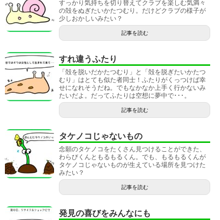
すっかり気持ちを切り替えてクラブを楽しむ気満々
の殻をぬぎたいかたつむり。だけどクラブの様子が
少しおかしいみたい？
記事を読む
すれ違うふたり
「殻を脱いだかたつむり」と「殻を脱ぎたいかたつ
むり」はとても似た者同士！ふたりがくっつけば幸
せになれそうだね。でもなかなか上手く行かないみ
たいだよ。だってふたりは空想に夢中で･･･。
記事を読む
タケノコじゃないもの
念願のタケノコをたくさん見つけることができた、
わらびくんともるもるくん。でも、もるもるくんが
タケノコじゃないものが生えている場所を見つけた
みたい？
記事を読む
発見の喜びをみんなにも