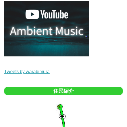
Tweets by warabimura
住民紹介