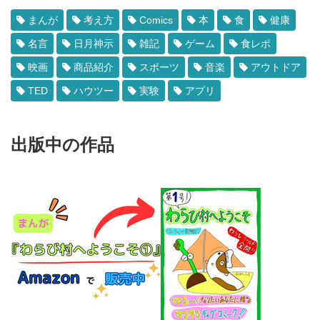
まんが
考え方
Comics
本
食
健康
名言
日月神示
雑記
ゲーム
食レポ
映画
商品紹介
スポーツ
音楽
アウトドア
TED
ハウツー
実験
アプリ
出版中の作品