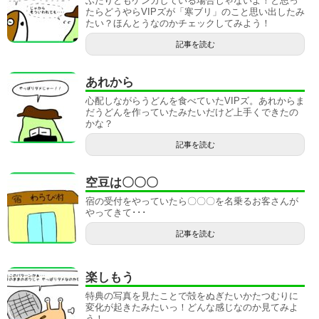
ふたりともケンカしている場合じゃないよ！と思っ
たらどうやらVIPズが「寒ブリ」のこと思い出したみ
たい？ほんとうなのかチェックしてみよう！
記事を読む
あれから
心配しながらうどんを食べていたVIPズ。あれからま
だうどんを作っていたみたいだけど上手くできたの
かな？
記事を読む
空豆は〇〇〇
宿の受付をやっていたら〇〇〇を名乗るお客さんが
やってきて･･･
記事を読む
楽しもう
特典の写真を見たことで殻をぬぎたいかたつむりに
変化が起きたみたいっ！どんな感じなのか見てみよ
う！