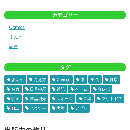
カテゴリー
Comics
まんが
記事
タグ
まんが
考え方
Comics
本
食
健康
名言
日月神示
雑記
ゲーム
食レポ
映画
商品紹介
スポーツ
音楽
アウトドア
TED
ハウツー
実験
アプリ