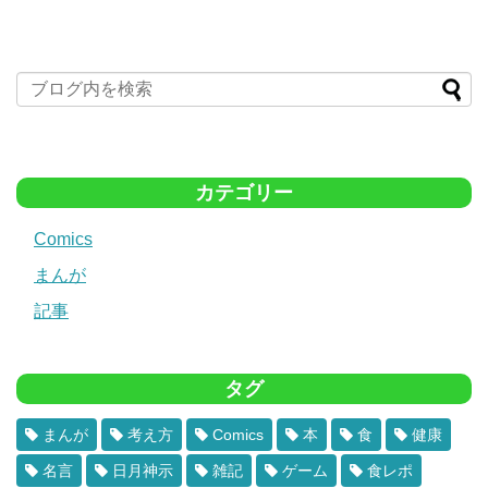
カテゴリー
Comics
まんが
記事
タグ
まんが
考え方
Comics
本
食
健康
名言
日月神示
雑記
ゲーム
食レポ