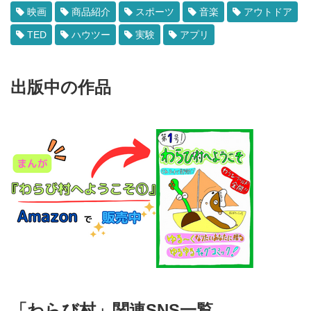
映画
商品紹介
スポーツ
音楽
アウトドア
TED
ハウツー
実験
アプリ
出版中の作品
「わらび村」関連SNS一覧