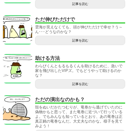
記事を読む
ただ伸びただけで
雲海が見えなくても、頭が伸びただけで幸せ？う～
ん･･･どうなのかな？
記事を読む
助ける方法
わらびくんともるもるくんを助けるために、急いで
家を飛び出したVIPズ。でもどうやって助けるのか
な？
記事を読む
ただの演出なのかも？
殻をぬいだかたつむりが、竜巻から逃げていたのに
偽物かもと思って、また竜巻に近づいて行っている
よ。でもみんなも知っているとおり、あの竜巻は正
真正銘の竜巻なんだ。大丈夫なのかな。様子を見て
みよう！