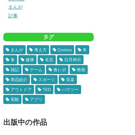
まんが
記事
タグ
まんが
考え方
Comics
本
食
健康
名言
日月神示
雑記
ゲーム
食レポ
映画
商品紹介
スポーツ
音楽
アウトドア
TED
ハウツー
実験
アプリ
出版中の作品