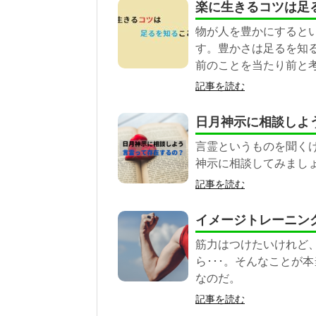
楽に生きるコツは足
物が人を豊かにすると
す。豊かさは足るを知
前のことを当たり前と
記事を読む
日月神示に相談しよ
言霊というものを聞く
神示に相談してみまし
記事を読む
イメージトレーニン
筋力はつけたいけれど、
ら･･･。そんなことが
なのだ。
記事を読む