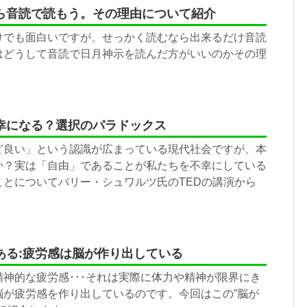
ら音読で読もう。その理由について紹介
けでも面白いですが、せっかく読むなら出来るだけ音読
はどうして音読で日月神示を読んだ方がいいのかその理
。
幸になる？選択のパラドックス
ど良い」という認識が広まっている現代社会ですが、本
か？実は「自由」であることが私たちを不幸にしている
ことについてバリー・シュワルツ氏のTEDの講演から
ある:疲労感は脳が作り出している
神的な疲労感･･･それは実際に体力や精神が限界にき
脳が疲労感を作り出しているのです。今回はこの”脳が