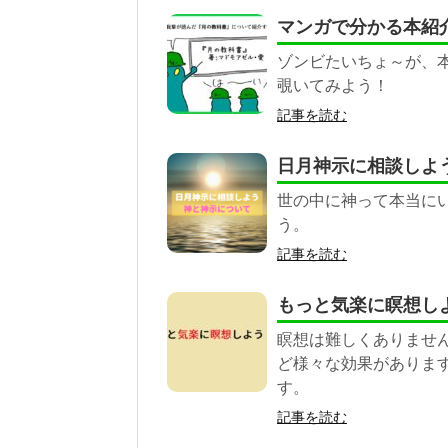
マンガで分かる本紹
ゾンビたいちょ～が、
覗いてみよう！
記事を読む
日月神示に相談しよ
世の中に神って本当に
う。
記事を読む
もっと気楽に瞑想し
瞑想は難しくありませ
ど様々な効果がありま
す。
記事を読む