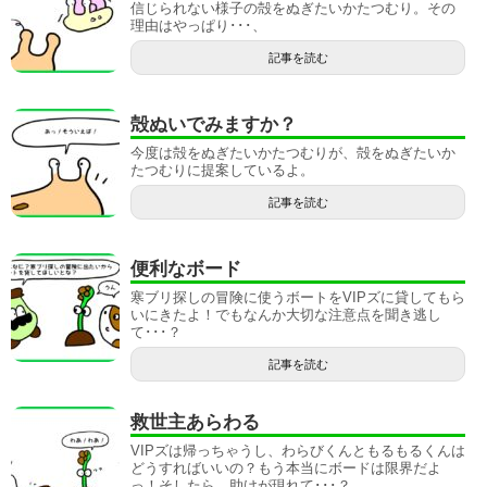
信じられない様子の殻をぬぎたいかたつむり。その
理由はやっぱり･･･、
記事を読む
殻ぬいでみますか？
今度は殻をぬぎたいかたつむりが、殻をぬぎたいか
たつむりに提案しているよ。
記事を読む
便利なボード
寒ブリ探しの冒険に使うボートをVIPズに貸してもら
いにきたよ！でもなんか大切な注意点を聞き逃し
て･･･？
記事を読む
救世主あらわる
VIPズは帰っちゃうし、わらびくんともるもるくんは
どうすればいいの？もう本当にボードは限界だよ
っ！そしたら、助けが現れて･･･？