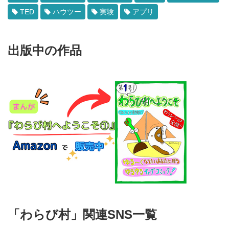
TED
ハウツー
実験
アプリ
出版中の作品
「わらび村」関連SNS一覧