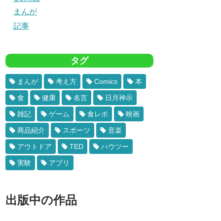
まんが
記事
タグ
まんが
考え方
Comics
本
食
健康
名言
日月神示
雑記
ゲーム
食レポ
映画
商品紹介
スポーツ
音楽
アウトドア
TED
ハウツー
実験
アプリ
出版中の作品