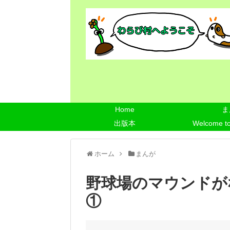
Home
ま
出版本
Welcome t
ホーム
まんが
野球場のマウンドが
①