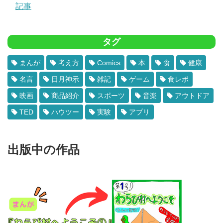
記事
タグ
まんが
考え方
Comics
本
食
健康
名言
日月神示
雑記
ゲーム
食レポ
映画
商品紹介
スポーツ
音楽
アウトドア
TED
ハウツー
実験
アプリ
出版中の作品