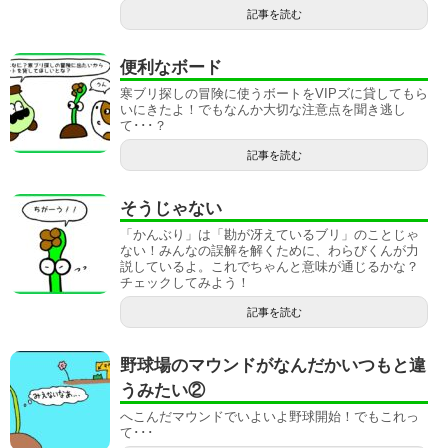
記事を読む
便利なボード
寒ブリ探しの冒険に使うボートをVIPズに貸してもら
いにきたよ！でもなんか大切な注意点を聞き逃し
て･･･？
記事を読む
そうじゃない
「かんぶり」は「勘が冴えているブリ」のことじゃ
ない！みんなの誤解を解くために、わらびくんが力
説しているよ。これでちゃんと意味が通じるかな？
チェックしてみよう！
記事を読む
野球場のマウンドがなんだかいつもと違
うみたい②
へこんだマウンドでいよいよ野球開始！でもこれっ
て･･･