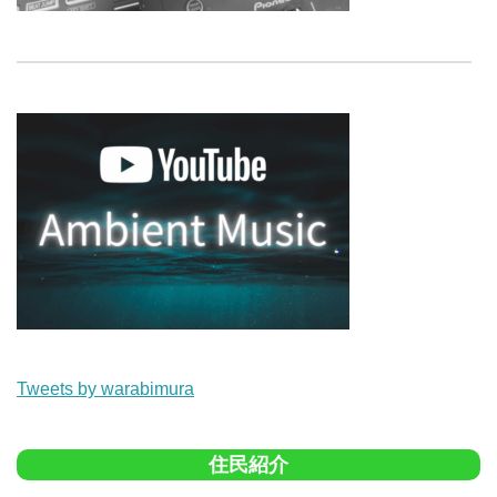
Tweets by warabimura
住民紹介