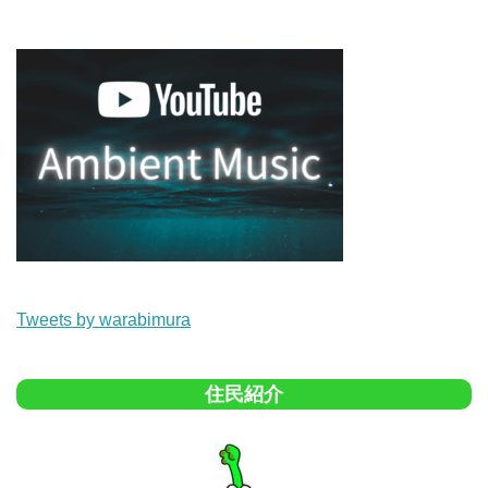
Tweets by warabimura
住民紹介