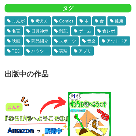
タグ
まんが
考え方
Comics
本
食
健康
名言
日月神示
雑記
ゲーム
食レポ
映画
商品紹介
スポーツ
音楽
アウトドア
TED
ハウツー
実験
アプリ
出版中の作品