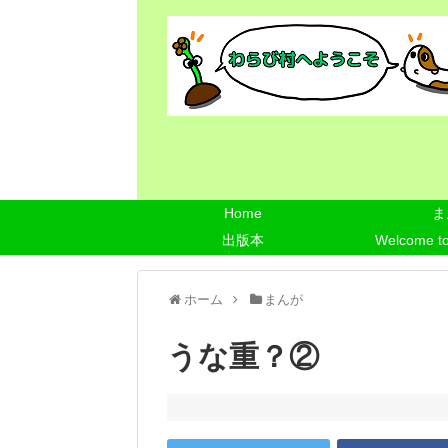
Home
ま
出版本
Welcome t
ホーム
まんが
うな重？②