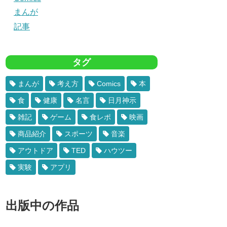
まんが
記事
タグ
まんが
考え方
Comics
本
食
健康
名言
日月神示
雑記
ゲーム
食レポ
映画
商品紹介
スポーツ
音楽
アウトドア
TED
ハウツー
実験
アプリ
出版中の作品