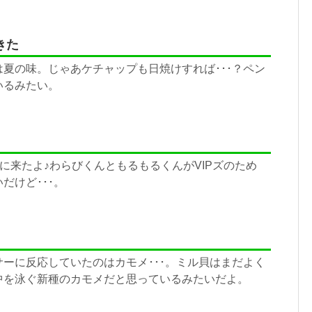
きた
夏の味。じゃあケチャップも日焼けすれば･･･？ペン
いるみたい。
びに来たよ♪わらびくんともるもるくんがVIPズのため
だけど･･･。
ーに反応していたのはカモメ･･･。ミル貝はまだよく
中を泳ぐ新種のカモメだと思っているみたいだよ。