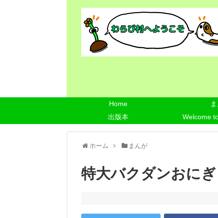
Home
ま
出版本
Welcome t
ホーム
まんが
特大バクダンおにぎ