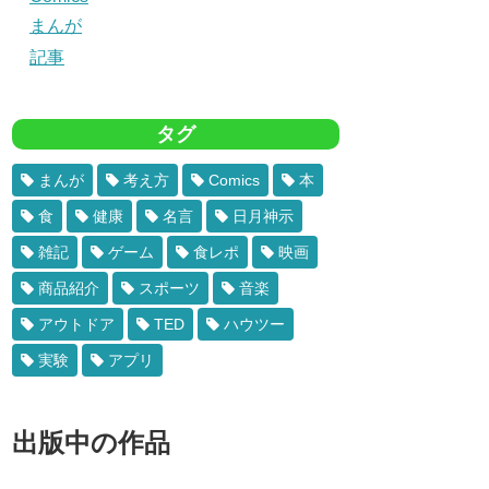
まんが
記事
タグ
まんが
考え方
Comics
本
食
健康
名言
日月神示
雑記
ゲーム
食レポ
映画
商品紹介
スポーツ
音楽
アウトドア
TED
ハウツー
実験
アプリ
出版中の作品