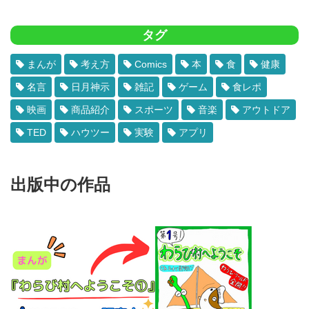
タグ
まんが
考え方
Comics
本
食
健康
名言
日月神示
雑記
ゲーム
食レポ
映画
商品紹介
スポーツ
音楽
アウトドア
TED
ハウツー
実験
アプリ
出版中の作品