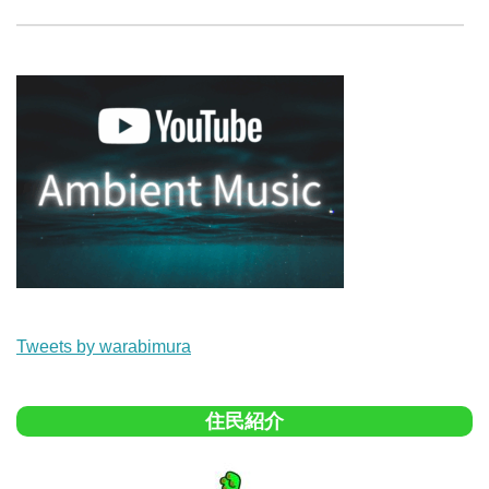
Tweets by warabimura
住民紹介