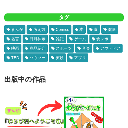
タグ
まんが
考え方
Comics
本
食
健康
名言
日月神示
雑記
ゲーム
食レポ
映画
商品紹介
スポーツ
音楽
アウトドア
TED
ハウツー
実験
アプリ
出版中の作品