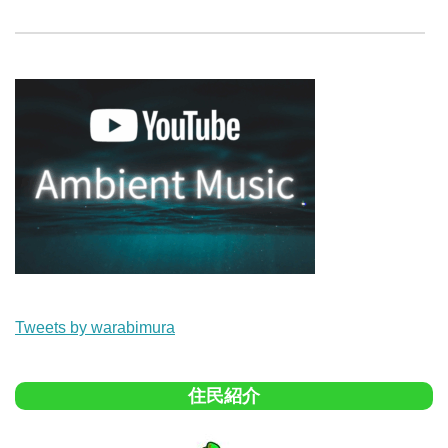
Tweets by warabimura
住民紹介