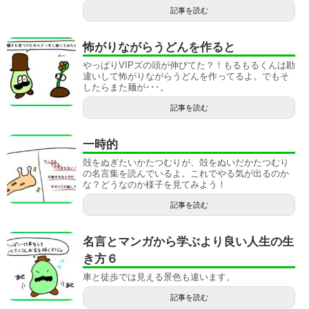
記事を読む
怖がりながらうどんを作ると
やっぱりVIPズの頭が伸びてた？！もるもるくんは勘
違いして怖がりながらうどんを作ってるよ。でもそ
したらまた麺が･･･。
記事を読む
一時的
殻をぬぎたいかたつむりが、殻をぬいだかたつむり
の名言集を読んでいるよ。これでやる気が出るのか
な？どうなのか様子を見てみよう！
記事を読む
名言とマンガから学ぶより良い人生の生
き方６
車と徒歩では見える景色も違います。
記事を読む