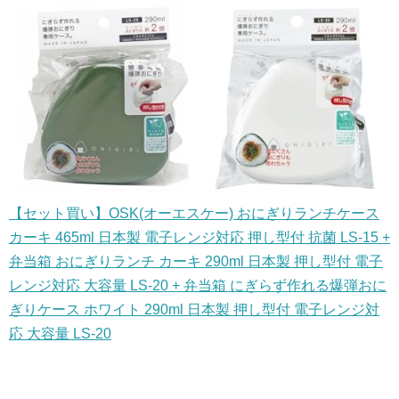
【セット買い】OSK(オーエスケー) おにぎりランチケース
カーキ 465ml 日本製 電子レンジ対応 押し型付 抗菌 LS-15 +
弁当箱 おにぎりランチ カーキ 290ml 日本製 押し型付 電子
レンジ対応 大容量 LS-20 + 弁当箱 にぎらず作れる爆弾おに
ぎりケース ホワイト 290ml 日本製 押し型付 電子レンジ対
応 大容量 LS-20