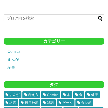
カテゴリー
Comics
まんが
記事
タグ
まんが
考え方
Comics
本
食
健康
名言
日月神示
雑記
ゲーム
食レポ