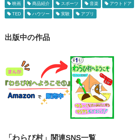
映画
商品紹介
スポーツ
音楽
アウトドア
TED
ハウツー
実験
アプリ
出版中の作品
「わらび村」関連SNS一覧