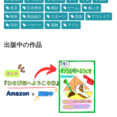
名言
日月神示
雑記
ゲーム
食レポ
映画
商品紹介
スポーツ
音楽
アウトドア
TED
ハウツー
実験
アプリ
出版中の作品