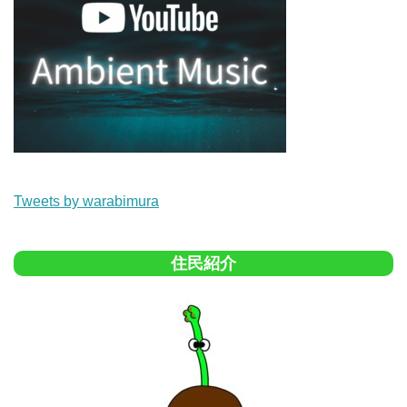
Tweets by warabimura
住民紹介