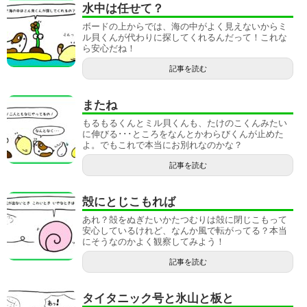
水中は任せて？
ボードの上からでは、海の中がよく見えないからミ
ル貝くんが代わりに探してくれるんだって！これな
ら安心だね！
記事を読む
またね
もるもるくんとミル貝くんも、たけのこくんみたい
に伸びる･･･ところをなんとかわらびくんが止めた
よ。でもこれで本当にお別れなのかな？
記事を読む
殻にとじこもれば
あれ？殻をぬぎたいかたつむりは殻に閉じこもって
安心しているけれど、なんか風で転がってる？本当
にそうなのかよく観察してみよう！
記事を読む
タイタニック号と氷山と板と