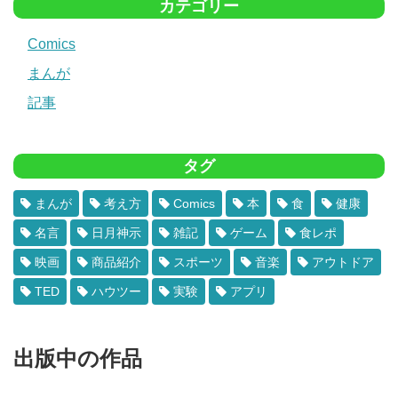
カテゴリー
Comics
まんが
記事
タグ
まんが
考え方
Comics
本
食
健康
名言
日月神示
雑記
ゲーム
食レポ
映画
商品紹介
スポーツ
音楽
アウトドア
TED
ハウツー
実験
アプリ
出版中の作品