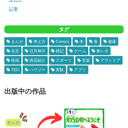
記事
タグ
まんが
考え方
Comics
本
食
健康
名言
日月神示
雑記
ゲーム
食レポ
映画
商品紹介
スポーツ
音楽
アウトドア
TED
ハウツー
実験
アプリ
出版中の作品