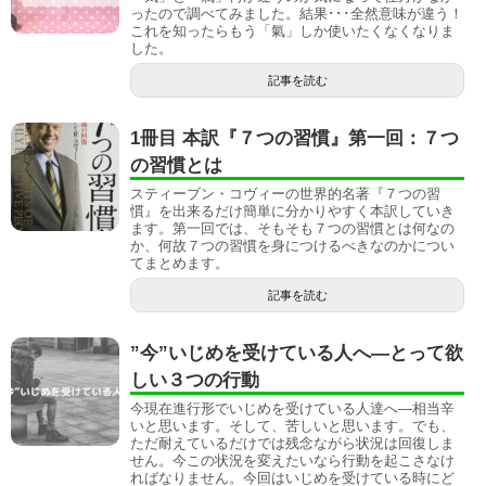
ったので調べてみました。結果･･･全然意味が違う！
これを知ったらもう「氣」しか使いたくなくなりま
した。
記事を読む
1冊目 本訳『７つの習慣』第一回：７つ
の習慣とは
スティーブン・コヴィーの世界的名著『７つの習
慣』を出来るだけ簡単に分かりやすく本訳していき
ます。第一回では、そもそも７つの習慣とは何なの
か、何故７つの習慣を身につけるべきなのかについ
てまとめます。
記事を読む
”今”いじめを受けている人へ―とって欲
しい３つの行動
今現在進行形でいじめを受けている人達へ―相当辛
いと思います。そして、苦しいと思います。でも、
ただ耐えているだけでは残念ながら状況は回復しま
せん。今この状況を変えたいなら行動を起こさなけ
ればなりません。今回はいじめを受けている時にど