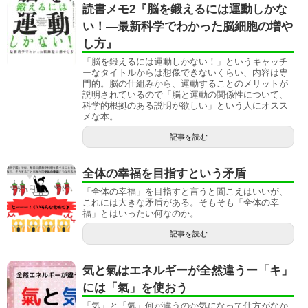
読書メモ2『脳を鍛えるには運動しかな
い！―最新科学でわかった脳細胞の増や
し方』
「脳を鍛えるには運動しかない！」というキャッチ
ーなタイトルからは想像できないくらい、内容は専
門的。脳の仕組みから、運動することのメリットが
説明されているので「脳と運動の関係性について、
科学的根拠のある説明が欲しい」という人にオスス
メな本。
記事を読む
全体の幸福を目指すという矛盾
「全体の幸福」を目指すと言うと聞こえはいいが、
これには大きな矛盾がある。そもそも「全体の幸
福」とはいったい何なのか。
記事を読む
気と氣はエネルギーが全然違うー「キ」
には「氣」を使おう
「気」と「氣」何が違うのか気になって仕方がなか