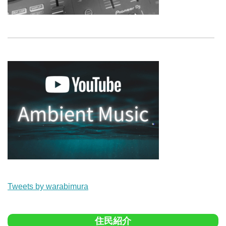
Tweets by warabimura
住民紹介