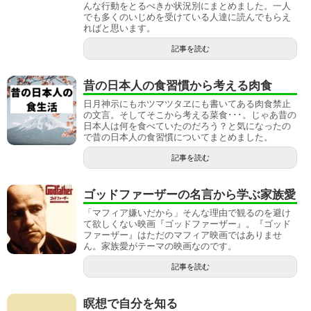
んな行動をとるべきか状況別にまとめました。一人
でも多くのいじめを受けている人達に読んでもらえ
ればと思います。
記事を読む
昔の日本人の食習慣から考える肉食
日月神示にもホツマツタヱにも書いてある肉食禁止
の文言。そしてそこから考える菜食･･･。じゃあ昔の
日本人は何を食べていたのだろう？と気になったの
で昔の日本人の食習慣についてまとめました。
記事を読む
ゴッドファーザーの名言から学ぶ家族愛
「マフィア嫌いだから」そんな理由で観るのを避け
て欲しくない映画『ゴッドファーザー』。『ゴッド
ファーザー』はただのマフィア映画ではありませ
ん。家族愛がテーマの映画なのです。
記事を読む
瞑想で自分を知る