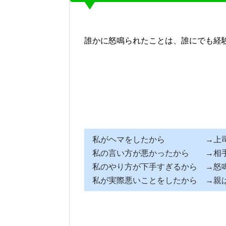
誰かに怒鳴られたことは、誰にでも経
私がヘマをしたから →上司
私の言い方が悪かったから →相手
私のやり方が下手すぎるから →怒
私が実際悪いことをしたから →親