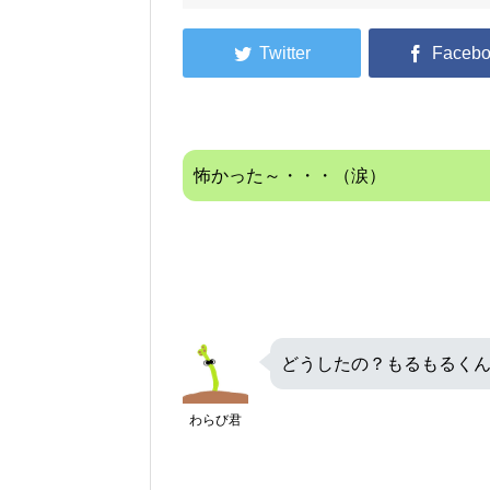
怖かった～・・・（涙）
どうしたの？もるもるく
わらび君