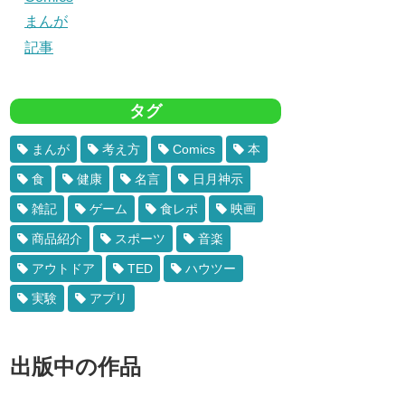
まんが
記事
タグ
まんが
考え方
Comics
本
食
健康
名言
日月神示
雑記
ゲーム
食レポ
映画
商品紹介
スポーツ
音楽
アウトドア
TED
ハウツー
実験
アプリ
出版中の作品