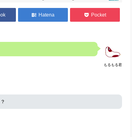
もるもる君
ん？