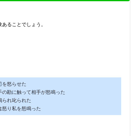
験あることでしょう。
を怒らせた
の勘に触って相手が怒鳴った
鳴られ叱られた
は怒り私を怒鳴った