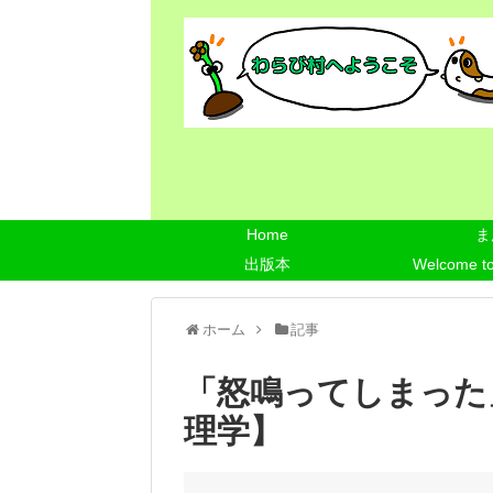
Home
ま
出版本
Welcome t
ホーム
記事
「怒鳴ってしまった
理学】