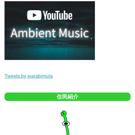
Tweets by warabimura
住民紹介