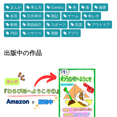
まんが
考え方
Comics
本
食
健康
名言
日月神示
雑記
ゲーム
食レポ
映画
商品紹介
スポーツ
音楽
アウトドア
TED
ハウツー
実験
アプリ
出版中の作品