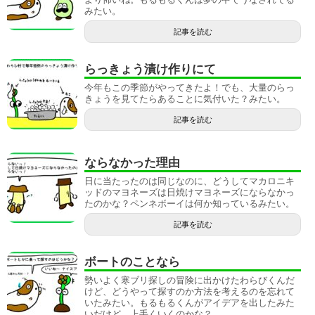
みたい。
記事を読む
らっきょう漬け作りにて
今年もこの季節がやってきたよ！でも、大量のらっ
きょうを見てたらあることに気付いた？みたい。
記事を読む
ならなかった理由
日に当たったのは同じなのに、どうしてマカロニキ
ッドのマヨネーズは日焼けマヨネーズにならなかっ
たのかな？ペンネボーイは何か知っているみたい。
記事を読む
ボートのことなら
勢いよく寒ブリ探しの冒険に出かけたわらびくんだ
けど、どうやって探すのか方法を考えるのを忘れて
いたみたい。もるもるくんがアイデアを出したみた
いだけど、上手くいくのかな？