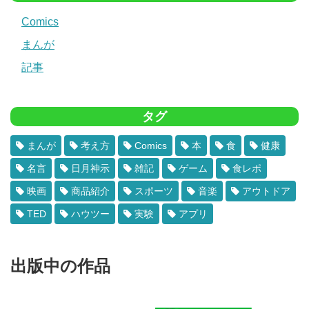
Comics
まんが
記事
タグ
まんが
考え方
Comics
本
食
健康
名言
日月神示
雑記
ゲーム
食レポ
映画
商品紹介
スポーツ
音楽
アウトドア
TED
ハウツー
実験
アプリ
出版中の作品