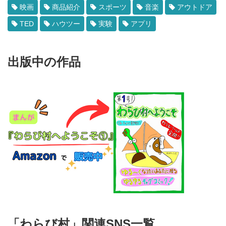
映画
商品紹介
スポーツ
音楽
アウトドア
TED
ハウツー
実験
アプリ
出版中の作品
「わらび村」関連SNS一覧