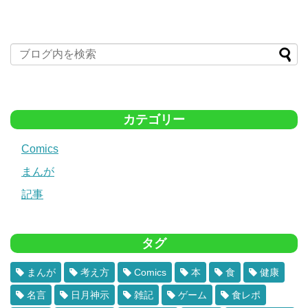
カテゴリー
Comics
まんが
記事
タグ
まんが
考え方
Comics
本
食
健康
名言
日月神示
雑記
ゲーム
食レポ