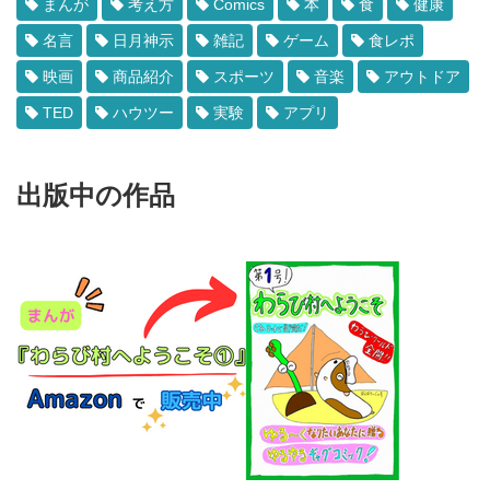
まんが
考え方
Comics
本
食
健康
名言
日月神示
雑記
ゲーム
食レポ
映画
商品紹介
スポーツ
音楽
アウトドア
TED
ハウツー
実験
アプリ
出版中の作品