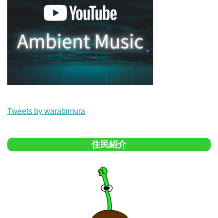
Tweets by warabimura
住民紹介