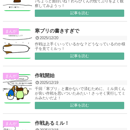
♪ちょっと面白いね！わらびくんの慌てぶりをよく観
察してみようっ！
記事を読む
寒ブリの書きすぎで
まんが
2025/12/20
作戦は上手くいっているかな？どうなっているのか様
子を見てミルっ！
記事を読む
作戦開始
まんが
2025/12/19
千回「寒ブリ」と書かないで済むために、ミル貝くん
が良い作戦を思いついたみたい！さっそく実行してミ
ルみたいだよ！
記事を読む
作戦あるミル！
まんが