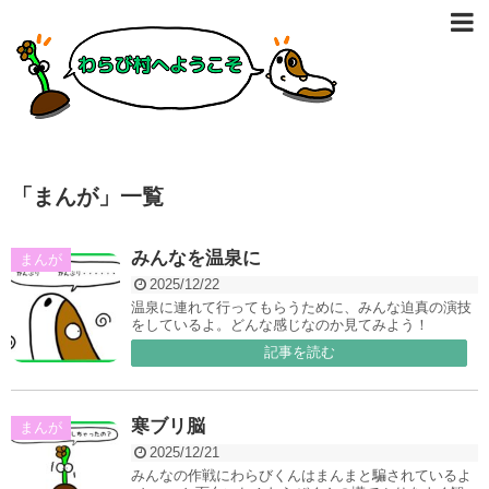
「
まんが
」
一覧
みんなを温泉に
まんが
2025/12/22
温泉に連れて行ってもらうために、みんな迫真の演技
をしているよ。どんな感じなのか見てみよう！
記事を読む
寒ブリ脳
まんが
2025/12/21
みんなの作戦にわらびくんはまんまと騙されているよ