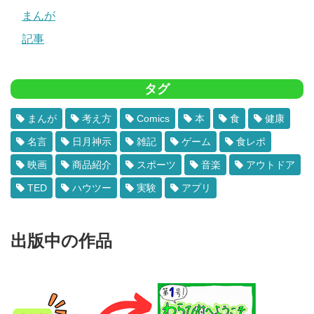
まんが
記事
タグ
まんが
考え方
Comics
本
食
健康
名言
日月神示
雑記
ゲーム
食レポ
映画
商品紹介
スポーツ
音楽
アウトドア
TED
ハウツー
実験
アプリ
出版中の作品