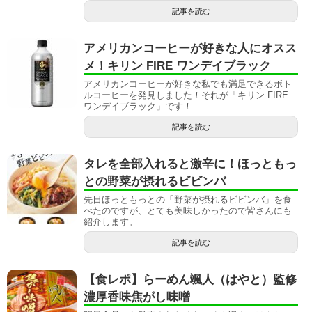
記事を読む
アメリカンコーヒーが好きな人にオスス
メ！キリン FIRE ワンデイブラック
アメリカンコーヒーが好きな私でも満足できるボト
ルコーヒーを発見しました！それが「キリン FIRE
ワンデイブラック」です！
記事を読む
タレを全部入れると激辛に！ほっともっ
との野菜が摂れるビビンバ
先日ほっともっとの「野菜が摂れるビビンバ」を食
べたのですが、とても美味しかったので皆さんにも
紹介します。
記事を読む
【食レポ】らーめん颯人（はやと）監修
濃厚香味焦がし味噌