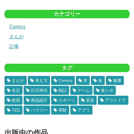
カテゴリー
Comics
まんが
記事
タグ
まんが
考え方
Comics
本
食
健康
名言
日月神示
雑記
ゲーム
食レポ
映画
商品紹介
スポーツ
音楽
アウトドア
TED
ハウツー
実験
アプリ
出版中の作品