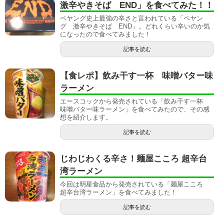
激辛やきそば END」を食べてみた！！
ペヤング史上最強の辛さと言われている「ペヤン
グ 激辛やきそば END」。どれくらい辛いのか気
になったので食べてみました！
記事を読む
【食レポ】飲み干す一杯 味噌バター味
ラーメン
エースコックから発売されている「飲み干す一杯
味噌バター味ラーメン」を食べてみたので、その感
想を紹介します。
記事を読む
じわじわくる辛さ！麺屋こころ 超辛台
湾ラーメン
今回は明星食品から発売されている「麺屋こころ
超辛台湾ラーメン」を食べてみました！
記事を読む