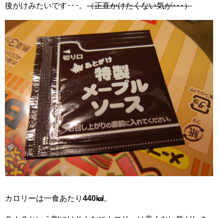
後がけみたいです･･･。
（正直かけたくない気が･･･）
カロリーは一食あたり
440㎉
。