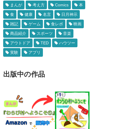
まんが
考え方
Comics
本
食
健康
名言
日月神示
雑記
ゲーム
食レポ
映画
商品紹介
スポーツ
音楽
アウトドア
TED
ハウツー
実験
アプリ
出版中の作品