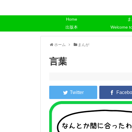
Home
ま
出版本
Welcome t
ホーム
まんが
言葉