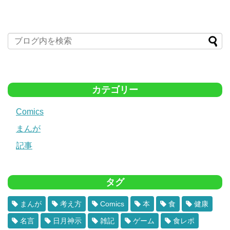
カテゴリー
Comics
まんが
記事
タグ
まんが
考え方
Comics
本
食
健康
名言
日月神示
雑記
ゲーム
食レポ