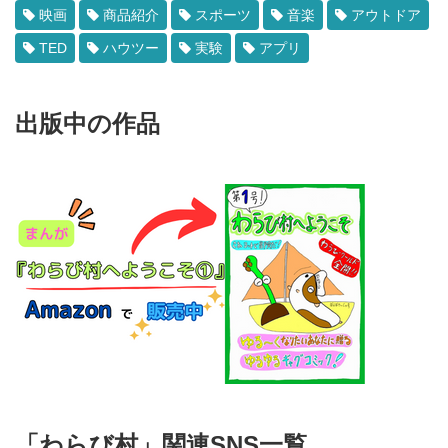
映画
商品紹介
スポーツ
音楽
アウトドア
TED
ハウツー
実験
アプリ
出版中の作品
「わらび村」関連SNS一覧