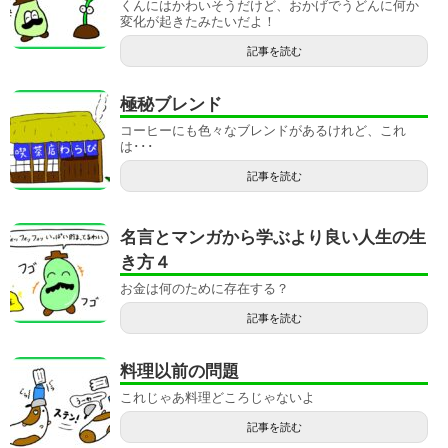
くんにはかわいそうだけど、おかげでうどんに何か
変化が起きたみたいだよ！
記事を読む
極秘ブレンド
コーヒーにも色々なブレンドがあるけれど、これ
は･･･
記事を読む
名言とマンガから学ぶより良い人生の生
き方４
お金は何のために存在する？
記事を読む
料理以前の問題
これじゃあ料理どころじゃないよ
記事を読む