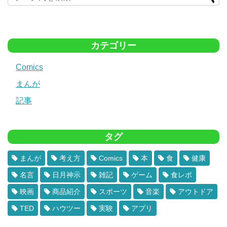
カテゴリー
Comics
まんが
記事
タグ
まんが
考え方
Comics
本
食
健康
名言
日月神示
雑記
ゲーム
食レポ
映画
商品紹介
スポーツ
音楽
アウトドア
TED
ハウツー
実験
アプリ