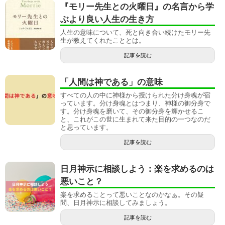
『モリー先生との火曜日』の名言から学
ぶより良い人生の生き方
人生の意味について、死と向き合い続けたモリー先
生が教えてくれたこととは。
記事を読む
「人間は神である」の意味
すべての人の中に神様から授けられた分け身魂が宿
っています。分け身魂とはつまり、神様の御分身で
す。分け身魂を磨いて、その御分身を輝かせるこ
と、これがこの世に生まれて来た目的の一つなのだ
と思っています。
記事を読む
日月神示に相談しよう：楽を求めるのは
悪いこと？
楽を求めることって悪いことなのかなぁ。その疑
問、日月神示に相談してみましょう。
記事を読む