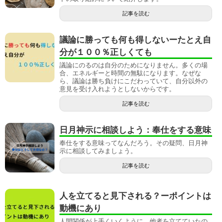
記事を読む
議論に勝っても何も得しないーたとえ自
分が１００％正しくても
議論にのるのは自分のためになりません。多くの場
合、エネルギーと時間の無駄になります。なぜな
ら、議論は勝ち負けにこだわっていて、自分以外の
意見を受け入れようとしないからです。
記事を読む
日月神示に相談しよう：奉仕をする意味
奉仕をする意味ってなんだろう。その疑問、日月神
示に相談してみましょう。
記事を読む
人を立てると見下される？ーポイントは
動機にあり
人間関係が上手くいくように、他者を立てていたの