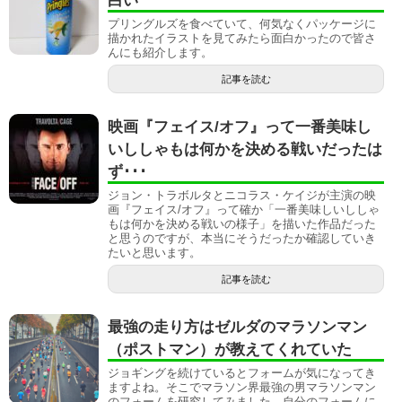
白い
プリングルズを食べていて、何気なくパッケージに
描かれたイラストを見てみたら面白かったので皆さ
んにも紹介します。
記事を読む
映画『フェイス/オフ』って一番美味し
いししゃもは何かを決める戦いだったは
ず･･･
ジョン・トラボルタとニコラス・ケイジが主演の映
画『フェイス/オフ』って確か「一番美味しいししゃ
もは何かを決める戦いの様子」を描いた作品だった
と思うのですが、本当にそうだったか確認していき
たいと思います。
記事を読む
最強の走り方はゼルダのマラソンマン
（ポストマン）が教えてくれていた
ジョギングを続けているとフォームが気になってき
ますよね。そこでマラソン界最強の男マラソンマン
のフォームを研究してみました。自分のフォームに