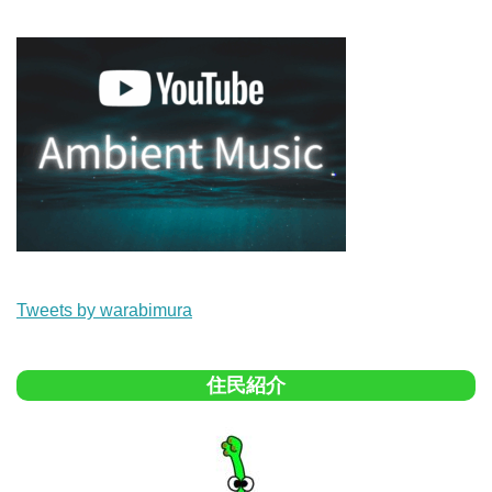
Tweets by warabimura
住民紹介