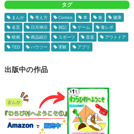
タグ
まんが
考え方
Comics
本
食
健康
名言
日月神示
雑記
ゲーム
食レポ
映画
商品紹介
スポーツ
音楽
アウトドア
TED
ハウツー
実験
アプリ
出版中の作品