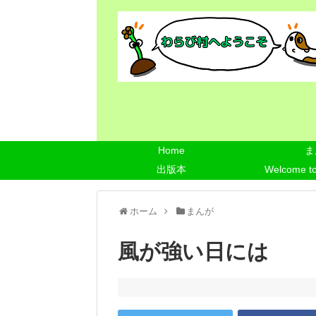
Home
ま
出版本
Welcome t
ホーム
まんが
風が強い日には