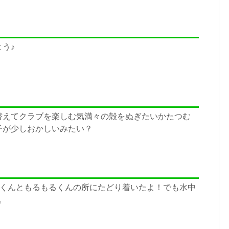
う♪
替えてクラブを楽しむ気満々の殻をぬぎたいかたつむ
子が少しおかしいみたい？
びくんともるもるくんの所にたどり着いたよ！でも水中
。