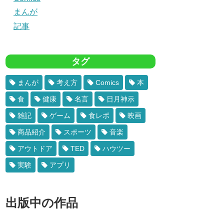
まんが
記事
タグ
まんが
考え方
Comics
本
食
健康
名言
日月神示
雑記
ゲーム
食レポ
映画
商品紹介
スポーツ
音楽
アウトドア
TED
ハウツー
実験
アプリ
出版中の作品