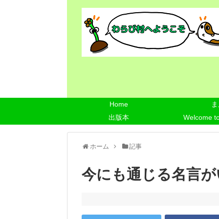
Home
ま
出版本
Welcome t
ホーム
記事
今にも通じる名言が