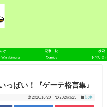
んが
記事一覧
検索
o Warabimura
Comics
お問い合
いっぱい！『ゲーテ格言集』
2020/10/20
2026/3/25
記事