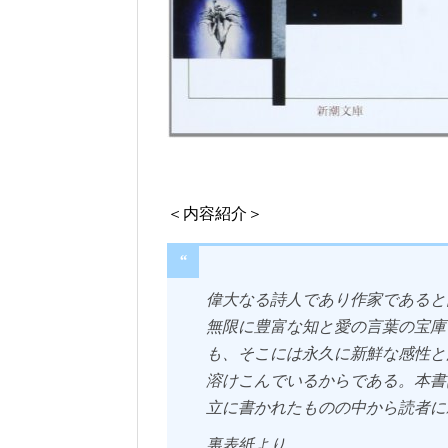
＜内容紹介＞
偉大なる詩人であり作家であると
無限に豊富な知と愛の言葉の宝庫
も、そこには永久に新鮮な感性と
溶けこんでいるからである。本書
立に書かれたものの中から読者に
裏表紙より