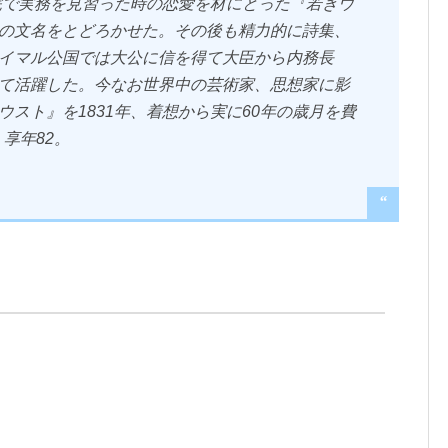
法院で実務を見習った時の恋愛を材にとった『若きウ
の文名をとどろかせた。その後も精力的に詩集、
イマル公国では大公に信を得て大臣から内務長
て活躍した。今なお世界中の芸術家、思想家に影
スト』を1831年、着想から実に60年の歳月を費
享年82。