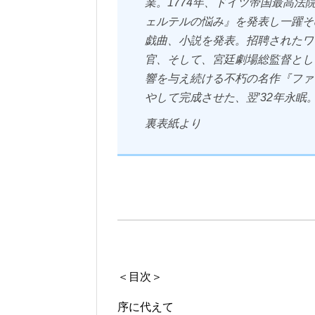
業。1774年、ドイツ帝国最高
ェルテルの悩み』を発表し一躍そ
戯曲、小説を発表。招聘されたワ
官、そして、宮廷劇場総監督とし
響を与え続ける不朽の名作『ファウ
やして完成させた、翌’32年永眠。
裏表紙より
＜目次＞
序に代えて