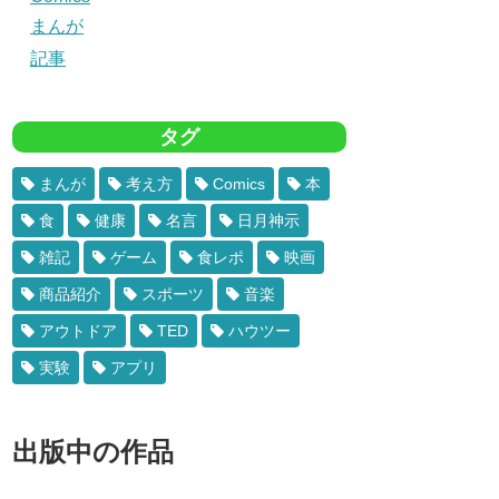
まんが
記事
タグ
まんが
考え方
Comics
本
食
健康
名言
日月神示
雑記
ゲーム
食レポ
映画
商品紹介
スポーツ
音楽
アウトドア
TED
ハウツー
実験
アプリ
出版中の作品