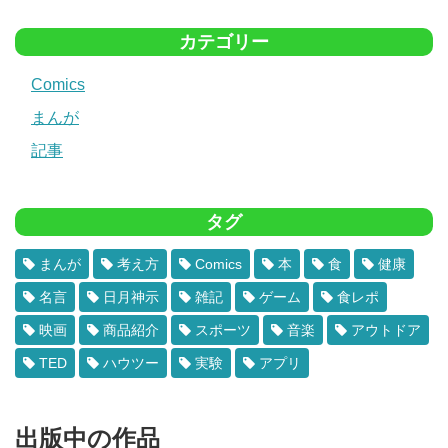
カテゴリー
Comics
まんが
記事
タグ
まんが
考え方
Comics
本
食
健康
名言
日月神示
雑記
ゲーム
食レポ
映画
商品紹介
スポーツ
音楽
アウトドア
TED
ハウツー
実験
アプリ
出版中の作品